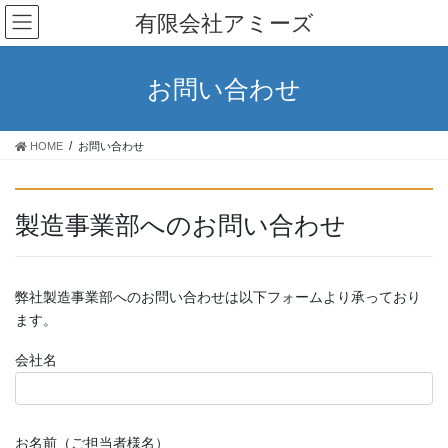
コ
ナ
有限会社アミーズ
ン
ビ
テ
ゲ
ン
ー
お問い合わせ
ツ
シ
に
ョ
移
ン
HOME
お問い合わせ
動
に
移
動
製造事業部へのお問い合わせ
弊社製造事業部へのお問い合わせは以下フォームより承っており
ます。
会社名
お名前（ご担当者様名）